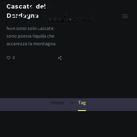
Cascate del
Dardagna
Non sono solo cascate:
sono poesia liquida che
accarezza la montagna.
0
Madonna
dell’Acero
Home
Tag