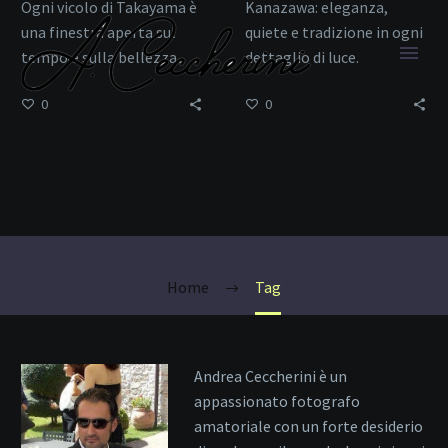
Ogni vicolo di Takayama è
Kanazawa: eleganza,
una finestra aperta sul
quiete e tradizione in ogni
tempo e sulla bellezza
dettaglio di luce.
0
0
Machiya
Home
Tag
Andrea Ceccherini è un
appassionato fotografo
amatoriale con un forte desiderio