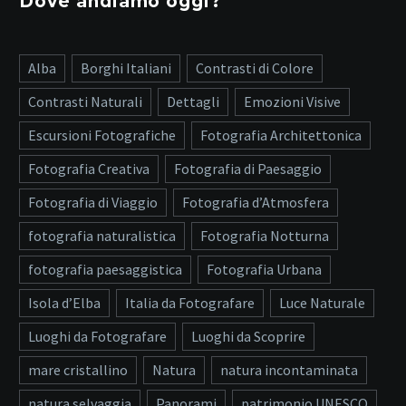
Dove andiamo oggi?
Alba
Borghi Italiani
Contrasti di Colore
Contrasti Naturali
Dettagli
Emozioni Visive
Escursioni Fotografiche
Fotografia Architettonica
Fotografia Creativa
Fotografia di Paesaggio
Fotografia di Viaggio
Fotografia d’Atmosfera
fotografia naturalistica
Fotografia Notturna
fotografia paesaggistica
Fotografia Urbana
Isola d’Elba
Italia da Fotografare
Luce Naturale
Luoghi da Fotografare
Luoghi da Scoprire
mare cristallino
Natura
natura incontaminata
natura selvaggia
Panorami
patrimonio UNESCO