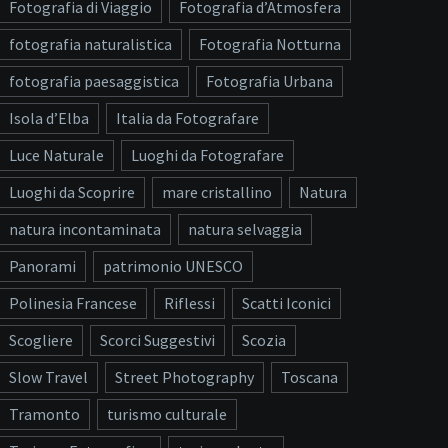
Fotografia di Viaggio
Fotografia d’Atmosfera
fotografia naturalistica
Fotografia Notturna
fotografia paesaggistica
Fotografia Urbana
Isola d’Elba
Italia da Fotografare
Luce Naturale
Luoghi da Fotografare
Luoghi da Scoprire
mare cristallino
Natura
natura incontaminata
natura selvaggia
Panorami
patrimonio UNESCO
Polinesia Francese
Riflessi
Scatti Iconici
Scogliere
Scorci Suggestivi
Scozia
Slow Travel
Street Photography
Toscana
Tramonto
turismo culturale