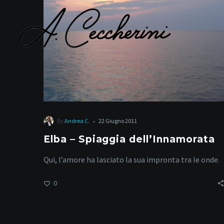
dell’Innamorata
l
-
By
Andrea C.
22 Giugno 2011
Elba – Spiaggia dell’Innamorata
Qui, l’amore ha lasciato la sua impronta tra le onde.
0