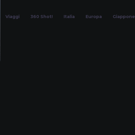
Viaggi
360 Shot!
Italia
Europa
Giappone
eggende italia
Home
Tag