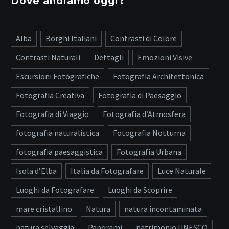
Dove andiamo oggi?
Alba
Borghi Italiani
Contrasti di Colore
Contrasti Naturali
Dettagli
Emozioni Visive
Escursioni Fotografiche
Fotografia Architettonica
Fotografia Creativa
Fotografia di Paesaggio
Fotografia di Viaggio
Fotografia d’Atmosfera
fotografia naturalistica
Fotografia Notturna
fotografia paesaggistica
Fotografia Urbana
Isola d’Elba
Italia da Fotografare
Luce Naturale
Luoghi da Fotografare
Luoghi da Scoprire
mare cristallino
Natura
natura incontaminata
natura selvaggia
Panorami
patrimonio UNESCO