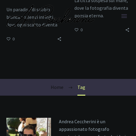
La città sospesa sul mare,
dove la fotografia diventa
Un paradiso di sabbia
poesia eterna.
bianca e silenzi infiniti,
dove ogni scatto diventa
0
poesia
0
Laguna
Home
Tag
Andrea Ceccherini è un
appassionato fotografo