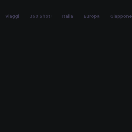
Viaggi
360 Shot!
Italia
Europa
Giappone
kayak Sardegn
Home
Tag