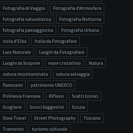
Fotografia di Viaggio
Fotografia d’Atmosfera
fotografia naturalistica
Fotografia Notturna
fotografia paesaggistica
Fotografia Urbana
Isola d’Elba
Italia da Fotografare
Luce Naturale
Luoghi da Fotografare
Luoghi da Scoprire
mare cristallino
Natura
natura incontaminata
natura selvaggia
Panorami
patrimonio UNESCO
Polinesia Francese
Riflessi
Scatti Iconici
Scogliere
Scorci Suggestivi
Scozia
Slow Travel
Street Photography
Toscana
Tramonto
turismo culturale