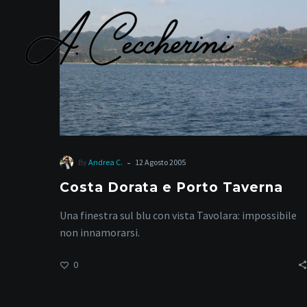
Porto
Taverna
-
By
Andrea C.
12 Agosto 2005
Costa Dorata e Porto Taverna
Una finestra sul blu con vista Tavolara: impossibile
non innamorarsi.
0