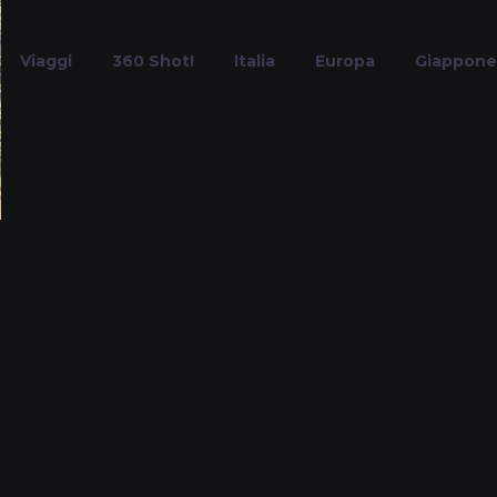
Viaggi
360 Shot!
Italia
Europa
Giappone
Kanazawa
Home
Tag