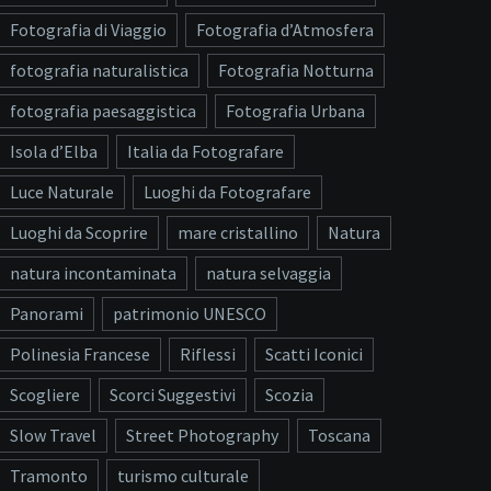
Fotografia di Viaggio
Fotografia d’Atmosfera
fotografia naturalistica
Fotografia Notturna
fotografia paesaggistica
Fotografia Urbana
Isola d’Elba
Italia da Fotografare
Luce Naturale
Luoghi da Fotografare
Luoghi da Scoprire
mare cristallino
Natura
natura incontaminata
natura selvaggia
Panorami
patrimonio UNESCO
Polinesia Francese
Riflessi
Scatti Iconici
Scogliere
Scorci Suggestivi
Scozia
Slow Travel
Street Photography
Toscana
Tramonto
turismo culturale