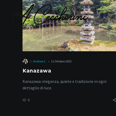
-
By
Andrea C.
11 Ottobre 2025
Kanazawa
Kanazawa: eleganza, quiete e tradizione in ogni
dettaglio di luce.
0