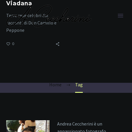
Viadana
Terre rese celebri dai
racconti di Don Camillo e
Peppone
0
itinerari Lombardia
Home
Tag
Andrea Ceccherini è un
appassionato fotografo