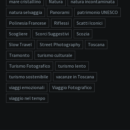
mare cristallino
Natura
natura incontaminata
natura selvaggia
Panorami
patrimonio UNESCO
Polinesia Francese
Riflessi
Scatti Iconici
Scogliere
Scorci Suggestivi
Scozia
Slow Travel
Street Photography
Toscana
Tramonto
turismo culturale
Turismo Fotografico
turismo lento
turismo sostenibile
vacanze in Toscana
viaggi emozionali
Viaggio Fotografico
viaggio nel tempo