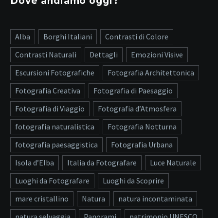
Dove andiamo oggi?
Alba
Borghi Italiani
Contrasti di Colore
Contrasti Naturali
Dettagli
Emozioni Visive
Escursioni Fotografiche
Fotografia Architettonica
Fotografia Creativa
Fotografia di Paesaggio
Fotografia di Viaggio
Fotografia d’Atmosfera
fotografia naturalistica
Fotografia Notturna
fotografia paesaggistica
Fotografia Urbana
Isola d’Elba
Italia da Fotografare
Luce Naturale
Luoghi da Fotografare
Luoghi da Scoprire
mare cristallino
Natura
natura incontaminata
natura selvaggia
Panorami
patrimonio UNESCO