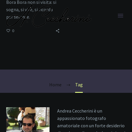
Bora Bora non si visita: si
sogna, si vive, si ricorda
per sempre.
0
honeymoon
Home
Tag
Andrea Ceccherini è un
appassionato fotografo
amatoriale con un forte desiderio