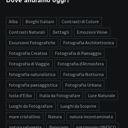
Dove andiamo oggi?
Alba
Borghi Italiani
Contrasti di Colore
Contrasti Naturali
Dettagli
Emozioni Visive
Escursioni Fotografiche
Fotografia Architettonica
Fotografia Creativa
Fotografia di Paesaggio
Fotografia di Viaggio
Fotografia d’Atmosfera
fotografia naturalistica
Fotografia Notturna
fotografia paesaggistica
Fotografia Urbana
Isola d’Elba
Italia da Fotografare
Luce Naturale
Luoghi da Fotografare
Luoghi da Scoprire
mare cristallino
Natura
natura incontaminata
natura selvaggia
Panorami
patrimonio UNESCO