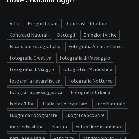
Dove andiamo oggi?
Alba
Borghi Italiani
Contrasti di Colore
Contrasti Naturali
Dettagli
Emozioni Visive
Escursioni Fotografiche
Fotografia Architettonica
Fotografia Creativa
Fotografia di Paesaggio
Fotografia di Viaggio
Fotografia d’Atmosfera
fotografia naturalistica
Fotografia Notturna
fotografia paesaggistica
Fotografia Urbana
Isola d’Elba
Italia da Fotografare
Luce Naturale
Luoghi da Fotografare
Luoghi da Scoprire
mare cristallino
Natura
natura incontaminata
natura selvaggia
Panorami
patrimonio UNESCO