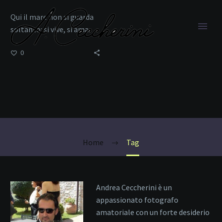
Qui il mare non si guarda
soltanto: si vive, si ama.
0
Golfo di Marinella
Home
Tag
Andrea Ceccherini è un
appassionato fotografo
amatoriale con un forte desiderio