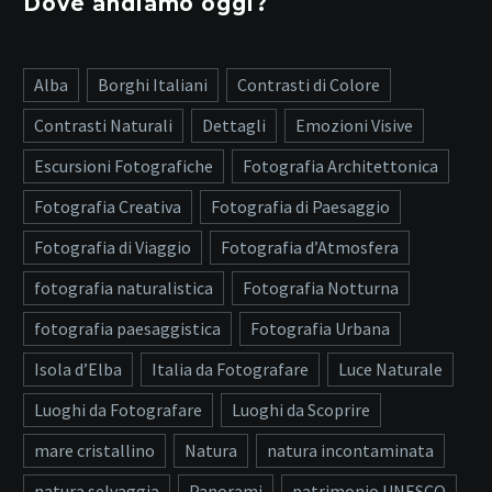
Dove andiamo oggi?
Alba
Borghi Italiani
Contrasti di Colore
Contrasti Naturali
Dettagli
Emozioni Visive
Escursioni Fotografiche
Fotografia Architettonica
Fotografia Creativa
Fotografia di Paesaggio
Fotografia di Viaggio
Fotografia d’Atmosfera
fotografia naturalistica
Fotografia Notturna
fotografia paesaggistica
Fotografia Urbana
Isola d’Elba
Italia da Fotografare
Luce Naturale
Luoghi da Fotografare
Luoghi da Scoprire
mare cristallino
Natura
natura incontaminata
natura selvaggia
Panorami
patrimonio UNESCO