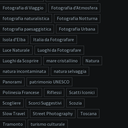
Fotografia di Viaggio
Fotografia d’Atmosfera
fotografia naturalistica
Fotografia Notturna
fotografia paesaggistica
Fotografia Urbana
Isola d’Elba
Italia da Fotografare
Luce Naturale
Luoghi da Fotografare
Luoghi da Scoprire
mare cristallino
Natura
natura incontaminata
natura selvaggia
Panorami
patrimonio UNESCO
Polinesia Francese
Riflessi
Scatti Iconici
Scogliere
Scorci Suggestivi
Scozia
Slow Travel
Street Photography
Toscana
Tramonto
turismo culturale