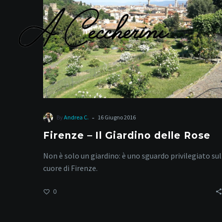
Giardino
delle
Rose
G
-
By
Andrea C.
16 Giugno 2016
Firenze – Il Giardino delle Rose
Non è solo un giardino: è uno sguardo privilegiato sul
cuore di Firenze.
0