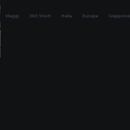
Viaggi
360 Shot!
Italia
Europa
Giappone
iardino delle Ro
Home
Tag