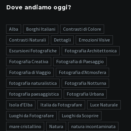
Dove andiamo oggi?
Alba
Borghi Italiani
Contrasti di Colore
Contrasti Naturali
Dettagli
Emozioni Visive
Escursioni Fotografiche
Fotografia Architettonica
Fotografia Creativa
Fotografia di Paesaggio
Fotografia di Viaggio
Fotografia d’Atmosfera
fotografia naturalistica
Fotografia Notturna
fotografia paesaggistica
Fotografia Urbana
Isola d’Elba
Italia da Fotografare
Luce Naturale
Luoghi da Fotografare
Luoghi da Scoprire
mare cristallino
Natura
natura incontaminata