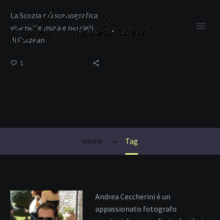
La Scozia più scenografica
vive nelle mura e nei cieli
di Culzean
1
Giardini
Home
Tag
Andrea Ceccherini è un
appassionato fotografo