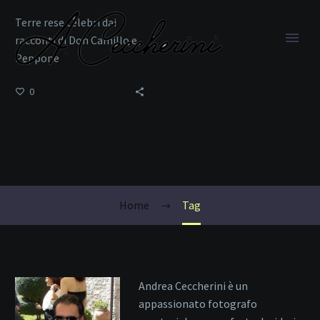
Terre rese celebri dai
racconti di Don Camillo e
Peppone
0
fotografie del Po
Home
Tag
Andrea Ceccherini è un
appassionato fotografo