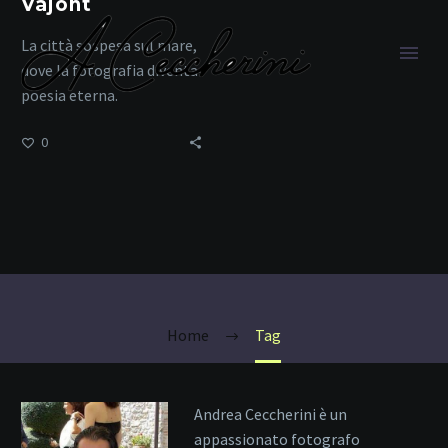
Vajont
La città sospesa sul mare,
dove la fotografia diventa
poesia eterna.
0
Fotografia
Documentaria
Home
Tag
Andrea Ceccherini è un
appassionato fotografo