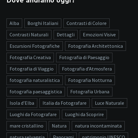
Dove andiamo oggi?
Alba
Borghi Italiani
Contrasti di Colore
Contrasti Naturali
Dettagli
Emozioni Visive
Escursioni Fotografiche
Fotografia Architettonica
Fotografia Creativa
Fotografia di Paesaggio
Fotografia di Viaggio
Fotografia d’Atmosfera
fotografia naturalistica
Fotografia Notturna
fotografia paesaggistica
Fotografia Urbana
Isola d’Elba
Italia da Fotografare
Luce Naturale
Luoghi da Fotografare
Luoghi da Scoprire
mare cristallino
Natura
natura incontaminata
natura selvaggia
Panorami
patrimonio UNESCO