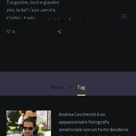
Tra geishe, torii e giardini
zen, la bellezza diventa
silenzio e luce
0
Foresta di Bambù
Home
Tag
Andrea Ceccherini è un
appassionato fotografo
amatoriale con un forte desiderio