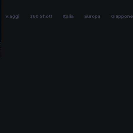
Viaggi
360 Shot!
Italia
Europa
Giappone
fiume Po
Home
Tag