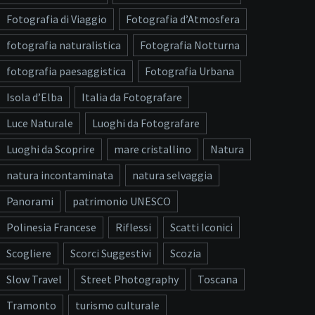
Fotografia di Viaggio
Fotografia d’Atmosfera
fotografia naturalistica
Fotografia Notturna
fotografia paesaggistica
Fotografia Urbana
Isola d’Elba
Italia da Fotografare
Luce Naturale
Luoghi da Fotografare
Luoghi da Scoprire
mare cristallino
Natura
natura incontaminata
natura selvaggia
Panorami
patrimonio UNESCO
Polinesia Francese
Riflessi
Scatti Iconici
Scogliere
Scorci Suggestivi
Scozia
Slow Travel
Street Photography
Toscana
Tramonto
turismo culturale