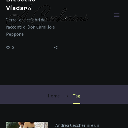
Viadana
Terre rese celebri dai
racconti di Don Camillo e
Peppone
0
enogastronomia
emiliana
Home
Tag
Andrea Ceccherini è un