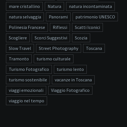
mare cristallino
Natura
natura incontaminata
natura selvaggia
Panorami
patrimonio UNESCO
Polinesia Francese
Riflessi
Scatti Iconici
Scogliere
Scorci Suggestivi
Scozia
Slow Travel
Street Photography
Toscana
Tramonto
turismo culturale
Turismo Fotografico
turismo lento
turismo sostenibile
vacanze in Toscana
viaggi emozionali
Viaggio Fotografico
viaggio nel tempo