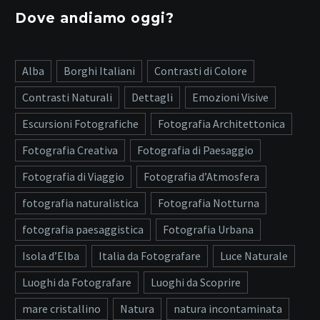
Dove andiamo oggi?
Alba
Borghi Italiani
Contrasti di Colore
Contrasti Naturali
Dettagli
Emozioni Visive
Escursioni Fotografiche
Fotografia Architettonica
Fotografia Creativa
Fotografia di Paesaggio
Fotografia di Viaggio
Fotografia d’Atmosfera
fotografia naturalistica
Fotografia Notturna
fotografia paesaggistica
Fotografia Urbana
Isola d’Elba
Italia da Fotografare
Luce Naturale
Luoghi da Fotografare
Luoghi da Scoprire
mare cristallino
Natura
natura incontaminata