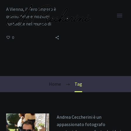
A Vienna, il vero impero è
quello delle emozioni
custodite nel museo di
un’anima inquieta.
0
Elisabetta d’Austria
Home
Tag
Andrea Ceccherini è un
appassionato fotografo