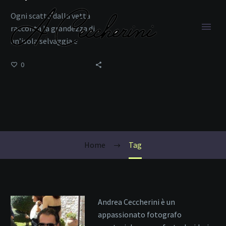
Ogni scatto dalla vetta
racconta la grandezza di
un’isola selvaggia e
autentica.
0
Elba
Home
Tag
Andrea Ceccherini è un
appassionato fotografo