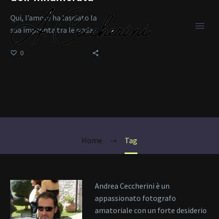
Qui, l’amore ha lasciato la
sua impronta tra le onde.
0
Elba romantica
Home
Tag
Andrea Ceccherini è un
appassionato fotografo
amatoriale con un forte desiderio