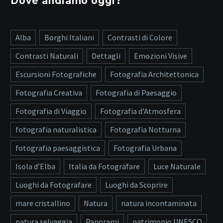
Dove andiamo oggi?
Alba
Borghi Italiani
Contrasti di Colore
Contrasti Naturali
Dettagli
Emozioni Visive
Escursioni Fotografiche
Fotografia Architettonica
Fotografia Creativa
Fotografia di Paesaggio
Fotografia di Viaggio
Fotografia d’Atmosfera
fotografia naturalistica
Fotografia Notturna
fotografia paesaggistica
Fotografia Urbana
Isola d’Elba
Italia da Fotografare
Luce Naturale
Luoghi da Fotografare
Luoghi da Scoprire
mare cristallino
Natura
natura incontaminata
natura selvaggia
Panorami
patrimonio UNESCO