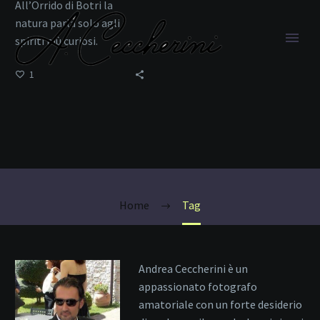
All’Orrido di Botri la
natura parla solo agli
spiriti più curiosi.
1
eco turismo
Home
Tag
Andrea Ceccherini è un
appassionato fotografo
amatoriale con un forte desiderio