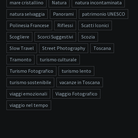
mare cristallino
Natura
natura incontaminata
natura selvaggia
Panorami
patrimonio UNESCO
Polinesia Francese
Riflessi
Scatti Iconici
Scogliere
Scorci Suggestivi
Scozia
Slow Travel
Street Photography
Toscana
Tramonto
turismo culturale
Turismo Fotografico
turismo lento
turismo sostenibile
vacanze in Toscana
viaggi emozionali
Viaggio Fotografico
viaggio nel tempo