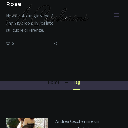
Rose
Non è solo un giardino: è
uno sguardo privilegiato
sul cuore di Firenze.
0
Duomo di Firenze
Home
Tag
Andrea Ceccherini è un