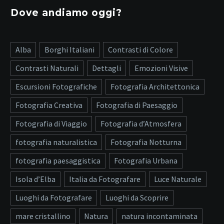
Dove andiamo oggi?
Alba
Borghi Italiani
Contrasti di Colore
Contrasti Naturali
Dettagli
Emozioni Visive
Escursioni Fotografiche
Fotografia Architettonica
Fotografia Creativa
Fotografia di Paesaggio
Fotografia di Viaggio
Fotografia d’Atmosfera
fotografia naturalistica
Fotografia Notturna
fotografia paesaggistica
Fotografia Urbana
Isola d’Elba
Italia da Fotografare
Luce Naturale
Luoghi da Fotografare
Luoghi da Scoprire
mare cristallino
Natura
natura incontaminata