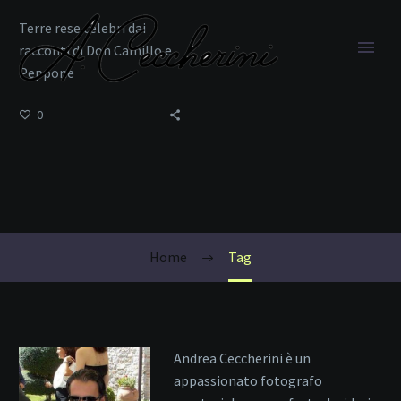
Terre rese celebri dai
racconti di Don Camillo e
Peppone
0
Don Camillo
Home
Tag
Andrea Ceccherini è un
appassionato fotografo