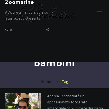
Zoomarine
A Zoomarine, ogni sorriso
è un ricordo che resta.
0
divertimento
bambini
Home
Tag
Andrea Ceccherini è un
appassionato fotografo
amatoriale con un forte desiderio