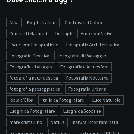
Dove andiamo oggi?
Alba
Borghi Italiani
Contrasti di Colore
Contrasti Naturali
Dettagli
Emozioni Visive
Escursioni Fotografiche
Fotografia Architettonica
Fotografia Creativa
Fotografia di Paesaggio
Fotografia di Viaggio
Fotografia d’Atmosfera
fotografia naturalistica
Fotografia Notturna
fotografia paesaggistica
Fotografia Urbana
Isola d’Elba
Italia da Fotografare
Luce Naturale
Luoghi da Fotografare
Luoghi da Scoprire
mare cristallino
Natura
natura incontaminata
natura selvaggia
Panorami
patrimonio UNESCO