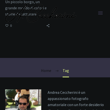
Un piccolo borgo, un
grande mondo di colori e
storie da catturare
0
Dettagli Marini
Home
Tag
Andrea Ceccherini è un
appassionato fotografo
amatoriale con un forte desiderio