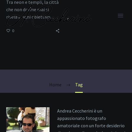
Tra neon e templi, la città
che non dorme mai si
rivela a ogni obiettivo.
0
Dettagli di Strada
Home
Tag
Andrea Ceccherini è un
appassionato fotografo
amatoriale con un forte desiderio