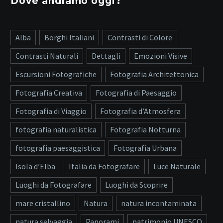
Dove andiamo oggi?
Alba
Borghi Italiani
Contrasti di Colore
Contrasti Naturali
Dettagli
Emozioni Visive
Escursioni Fotografiche
Fotografia Architettonica
Fotografia Creativa
Fotografia di Paesaggio
Fotografia di Viaggio
Fotografia d’Atmosfera
fotografia naturalistica
Fotografia Notturna
fotografia paesaggistica
Fotografia Urbana
Isola d’Elba
Italia da Fotografare
Luce Naturale
Luoghi da Fotografare
Luoghi da Scoprire
mare cristallino
Natura
natura incontaminata
natura selvaggia
Panorami
patrimonio UNESCO