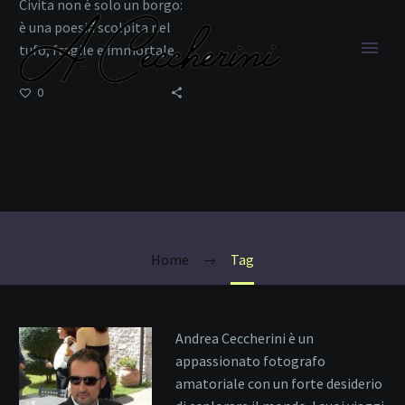
Civita non è solo un borgo:
è una poesia scolpita nel
tufo, fragile e immortale
allo stesso tempo.
0
destinazioni uniche
Home
Tag
Andrea Ceccherini è un
appassionato fotografo
amatoriale con un forte desiderio