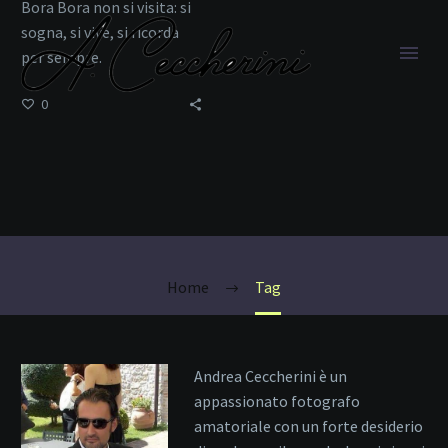
Bora Bora non si visita: si
sogna, si vive, si ricorda
per sempre.
0
cultura polinesiana
Home
Tag
Andrea Ceccherini è un
appassionato fotografo
amatoriale con un forte desiderio