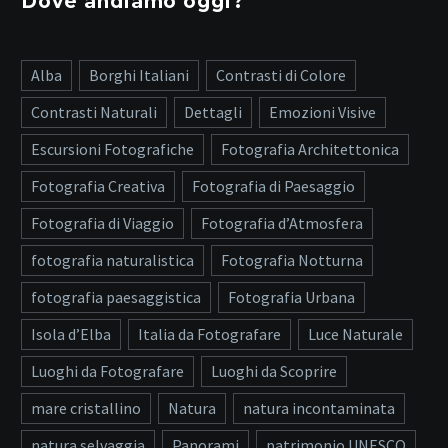
Dove andiamo oggi?
Alba
Borghi Italiani
Contrasti di Colore
Contrasti Naturali
Dettagli
Emozioni Visive
Escursioni Fotografiche
Fotografia Architettonica
Fotografia Creativa
Fotografia di Paesaggio
Fotografia di Viaggio
Fotografia d’Atmosfera
fotografia naturalistica
Fotografia Notturna
fotografia paesaggistica
Fotografia Urbana
Isola d’Elba
Italia da Fotografare
Luce Naturale
Luoghi da Fotografare
Luoghi da Scoprire
mare cristallino
Natura
natura incontaminata
natura selvaggia
Panorami
patrimonio UNESCO