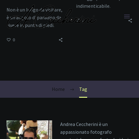
indimenticabile.
Non è un luogo da visitare,
è un angolo di paradiso da
0
vivere in punta di piedi.
0
costa sarda
Home
Tag
Andrea Ceccherini è un
appassionato fotografo