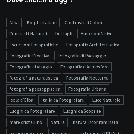
Dove andiamo oggi?
Alba
Borghi Italiani
Contrasti di Colore
Contrasti Naturali
Dettagli
Emozioni Visive
Escursioni Fotografiche
Fotografia Architettonica
Fotografia Creativa
Fotografia di Paesaggio
Fotografia di Viaggio
Fotografia d’Atmosfera
fotografia naturalistica
Fotografia Notturna
fotografia paesaggistica
Fotografia Urbana
Isola d’Elba
Italia da Fotografare
Luce Naturale
Luoghi da Fotografare
Luoghi da Scoprire
mare cristallino
Natura
natura incontaminata
natura selvaggia
Panorami
patrimonio UNESCO