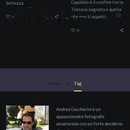
Capalbio è il confine tra la
bellezza.
Toscana sognata e quella
che non ti aspetti.
1
0
colline toscane
Home
Tag
Andrea Ceccherini è un
appassionato fotografo
amatoriale con un forte desiderio