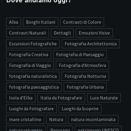
Dove andiamo oggi?
Alba
Borghi Italiani
Contrasti di Colore
Contrasti Naturali
Dettagli
Emozioni Visive
Escursioni Fotografiche
Fotografia Architettonica
Fotografia Creativa
Fotografia di Paesaggio
Fotografia di Viaggio
Fotografia d’Atmosfera
fotografia naturalistica
Fotografia Notturna
fotografia paesaggistica
Fotografia Urbana
Isola d’Elba
Italia da Fotografare
Luce Naturale
Luoghi da Fotografare
Luoghi da Scoprire
mare cristallino
Natura
natura incontaminata
natura selvaggia
Panorami
patrimonio UNESCO