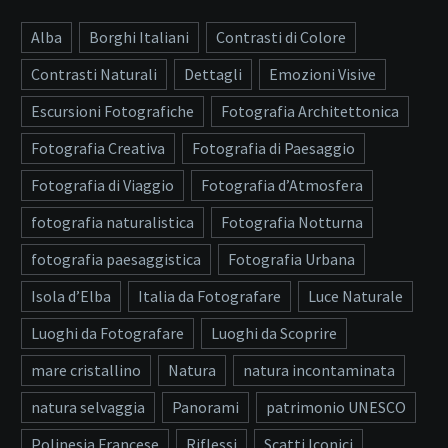
Alba
Borghi Italiani
Contrasti di Colore
Contrasti Naturali
Dettagli
Emozioni Visive
Escursioni Fotografiche
Fotografia Architettonica
Fotografia Creativa
Fotografia di Paesaggio
Fotografia di Viaggio
Fotografia d’Atmosfera
fotografia naturalistica
Fotografia Notturna
fotografia paesaggistica
Fotografia Urbana
Isola d’Elba
Italia da Fotografare
Luce Naturale
Luoghi da Fotografare
Luoghi da Scoprire
mare cristallino
Natura
natura incontaminata
natura selvaggia
Panorami
patrimonio UNESCO
Polinesia Francese
Riflessi
Scatti Iconici