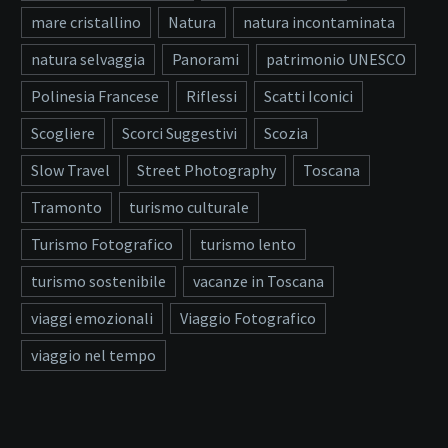
mare cristallino
Natura
natura incontaminata
natura selvaggia
Panorami
patrimonio UNESCO
Polinesia Francese
Riflessi
Scatti Iconici
Scogliere
Scorci Suggestivi
Scozia
Slow Travel
Street Photography
Toscana
Tramonto
turismo culturale
Turismo Fotografico
turismo lento
turismo sostenibile
vacanze in Toscana
viaggi emozionali
Viaggio Fotografico
viaggio nel tempo