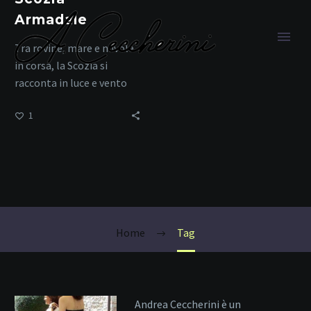
Armadale
Tra rovine, mare e nuvole
in corsa, la Scozia si
racconta in luce e vento
1
Castello di
Armadale
Home
Tag
Andrea Ceccherini è un