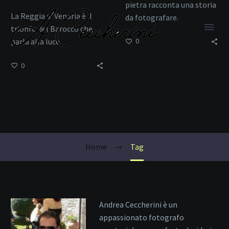
pietra racconta una storia
La Reggia di Venaria è il
da fotografare.
trionfo del Barocco che
parla alla luce.
0
0
Castelli Italiani
Home
Tag
Andrea Ceccherini è un
appassionato fotografo