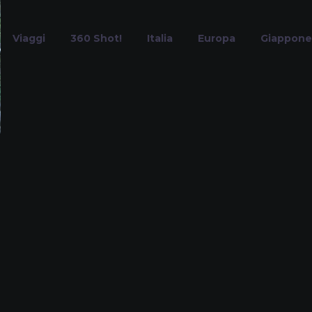
Viaggi
360 Shot!
Italia
Europa
Giappone
cascate Italia
Home
Tag