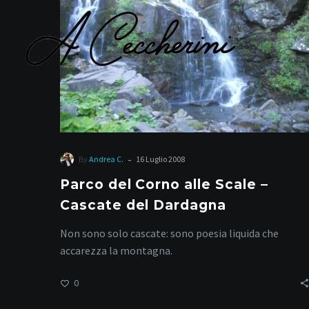
alle
Scale
–
Cascate
del
Dardagna
-
By
Andrea C.
16 Luglio 2008
Parco del Corno alle Scale –
Cascate del Dardagna
Non sono solo cascate: sono poesia liquida che
accarezza la montagna.
0