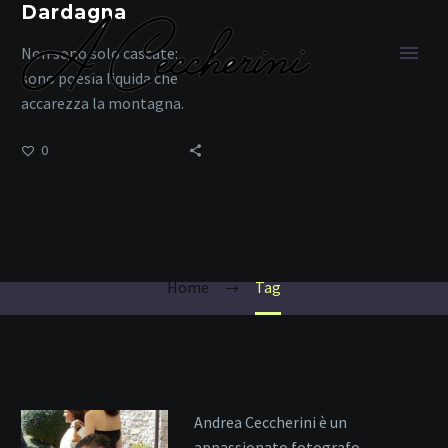
Dardagna
Non sono solo cascate:
sono poesia liquida che
accarezza la montagna.
0
cascate autunnali
Home
Tag
Andrea Ceccherini è un
appassionato fotografo