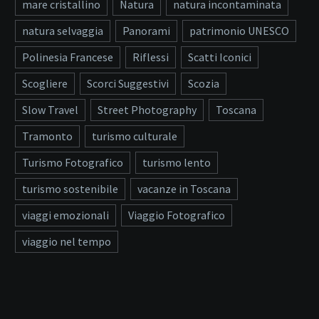
mare cristallino
Natura
natura incontaminata
natura selvaggia
Panorami
patrimonio UNESCO
Polinesia Francese
Riflessi
Scatti Iconici
Scogliere
Scorci Suggestivi
Scozia
Slow Travel
Street Photography
Toscana
Tramonto
turismo culturale
Turismo Fotografico
turismo lento
turismo sostenibile
vacanze in Toscana
viaggi emozionali
Viaggio Fotografico
viaggio nel tempo