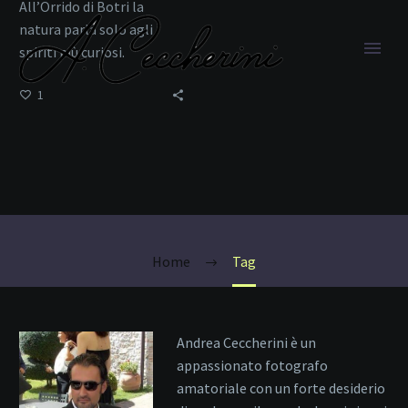
All’Orrido di Botri la
natura parla solo agli
spiriti più curiosi.
1
canyon Italia
Home
Tag
Andrea Ceccherini è un
appassionato fotografo
amatoriale con un forte desiderio