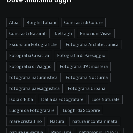
Dove andiamo oggi?
Alba
Borghi Italiani
Contrasti di Colore
Contrasti Naturali
Dettagli
Emozioni Visive
Escursioni Fotografiche
Fotografia Architettonica
Fotografia Creativa
Fotografia di Paesaggio
Fotografia di Viaggio
Fotografia d’Atmosfera
fotografia naturalistica
Fotografia Notturna
fotografia paesaggistica
Fotografia Urbana
Isola d’Elba
Italia da Fotografare
Luce Naturale
Luoghi da Fotografare
Luoghi da Scoprire
mare cristallino
Natura
natura incontaminata
natura selvaggia
Panorami
patrimonio UNESCO