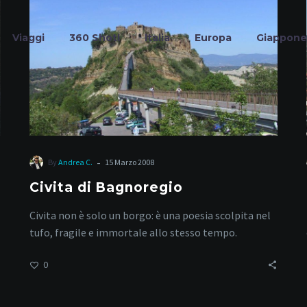
Viaggi
360 Shot!
Italia
Europa
Giappone
borghi d’Italia
-
By
Andrea C.
15 Marzo 2008
Civita di Bagnoregio
Home
Tag
Civita non è solo un borgo: è una poesia scolpita nel
tufo, fragile e immortale allo stesso tempo.
0