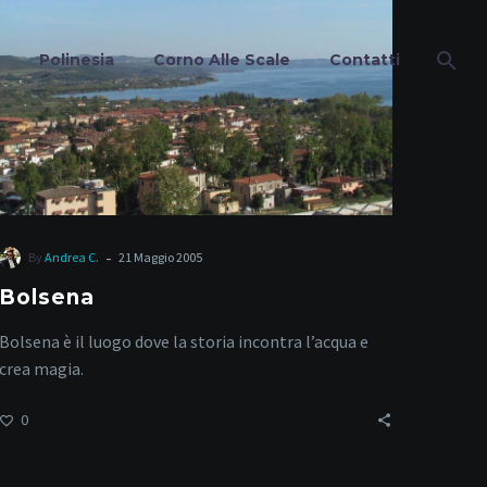
Polinesia
Corno Alle Scale
Contatti
-
By
Andrea C.
21 Maggio 2005
Bolsena
Bolsena è il luogo dove la storia incontra l’acqua e
crea magia.
0