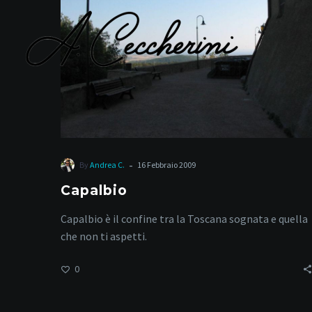
-
By
Andrea C.
16 Febbraio 2009
Capalbio
Capalbio è il confine tra la Toscana sognata e quella
che non ti aspetti.
0