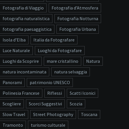
Fotografia di Viaggio
Fotografia d’Atmosfera
fotografia naturalistica
Fotografia Notturna
fotografia paesaggistica
Fotografia Urbana
Isola d’Elba
Italia da Fotografare
Luce Naturale
Luoghi da Fotografare
Luoghi da Scoprire
mare cristallino
Natura
natura incontaminata
natura selvaggia
Panorami
patrimonio UNESCO
Polinesia Francese
Riflessi
Scatti Iconici
Scogliere
Scorci Suggestivi
Scozia
Slow Travel
Street Photography
Toscana
Tramonto
turismo culturale