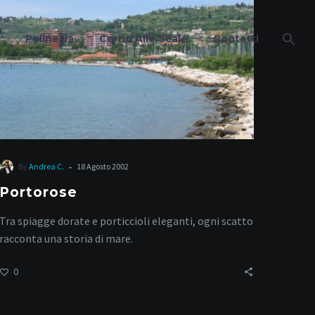
Polinesia
Corno Alle Scale
Contatti
-
By
Andrea C.
18 Agosto 2002
Portorose
Tra spiagge dorate e porticcioli eleganti, ogni scatto
racconta una storia di mare.
0