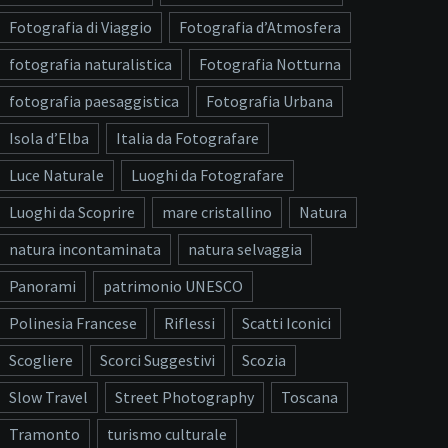
Fotografia di Viaggio
Fotografia d’Atmosfera
fotografia naturalistica
Fotografia Notturna
fotografia paesaggistica
Fotografia Urbana
Isola d’Elba
Italia da Fotografare
Luce Naturale
Luoghi da Fotografare
Luoghi da Scoprire
mare cristallino
Natura
natura incontaminata
natura selvaggia
Panorami
patrimonio UNESCO
Polinesia Francese
Riflessi
Scatti Iconici
Scogliere
Scorci Suggestivi
Scozia
Slow Travel
Street Photography
Toscana
Tramonto
turismo culturale