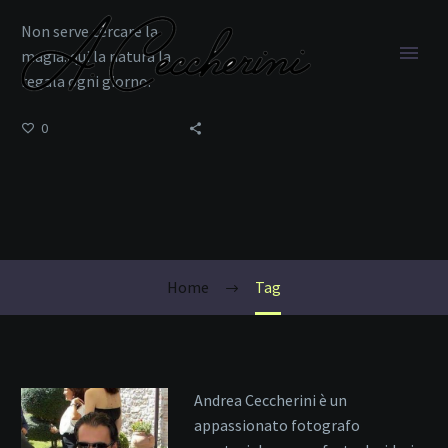
Non serve cercare la
magia: qui la natura la
regala ogni giorno.
0
avventura in natura
Home
Tag
Andrea Ceccherini è un
appassionato fotografo