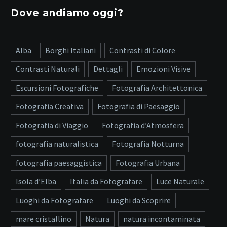
Dove andiamo oggi?
Alba
Borghi Italiani
Contrasti di Colore
Contrasti Naturali
Dettagli
Emozioni Visive
Escursioni Fotografiche
Fotografia Architettonica
Fotografia Creativa
Fotografia di Paesaggio
Fotografia di Viaggio
Fotografia d’Atmosfera
fotografia naturalistica
Fotografia Notturna
fotografia paesaggistica
Fotografia Urbana
Isola d’Elba
Italia da Fotografare
Luce Naturale
Luoghi da Fotografare
Luoghi da Scoprire
mare cristallino
Natura
natura incontaminata