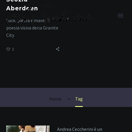
Aberdeen
Luce, pietra e mare: la
poesia visiva della Granite
City
1
Atmosfera
Scozzese
Home
Tag
Andrea Ceccherini è un