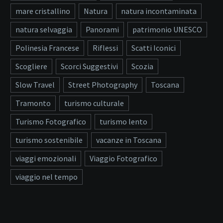
mare cristallino
Natura
natura incontaminata
natura selvaggia
Panorami
patrimonio UNESCO
Polinesia Francese
Riflessi
Scatti Iconici
Scogliere
Scorci Suggestivi
Scozia
Slow Travel
Street Photography
Toscana
Tramonto
turismo culturale
Turismo Fotografico
turismo lento
turismo sostenibile
vacanze in Toscana
viaggi emozionali
Viaggio Fotografico
viaggio nel tempo