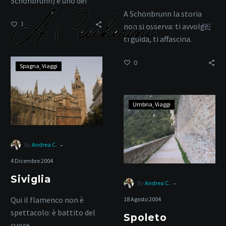
Schönbrunn) è uno dei
luoghi più iconici e visitati
A Schönbrunn la storia
1
di Vienna, in Austria….
non si osserva: ti avvolge,
ti guida, ti affascina.
Siviglia
0
Spagna
Viaggi
arte e cultura
Spoleto
Umbria
Viaggi
-
Home
Tag
By
Andrea C.
4 Dicembre 2004
Siviglia
-
By
Andrea C.
Qui il flamenco non è
18 Agosto 2004
spettacolo: è battito del
Spoleto
cuore.