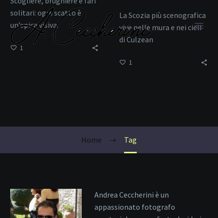
Scogliere, brughiere e fari
solitari: ogni scatto è
La Scozia più scenografica
un’epica visiva.
vive nelle mura e nei cieli
di Culzean
1
1
Arcipelago
Home
Tag
Andrea Ceccherini è un
appassionato fotografo