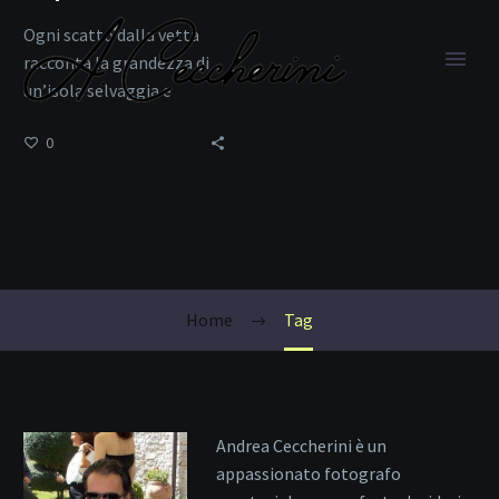
Ogni scatto dalla vetta
racconta la grandezza di
un’isola selvaggia e
autentica.
0
Alta Quota
Home
Tag
Andrea Ceccherini è un
appassionato fotografo