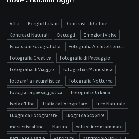
Dove andiamo oggi?
Alba
Borghi Italiani
Contrasti di Colore
Contrasti Naturali
Dettagli
Emozioni Visive
Escursioni Fotografiche
Fotografia Architettonica
Fotografia Creativa
Fotografia di Paesaggio
Fotografia di Viaggio
Fotografia d’Atmosfera
fotografia naturalistica
Fotografia Notturna
fotografia paesaggistica
Fotografia Urbana
Isola d’Elba
Italia da Fotografare
Luce Naturale
Luoghi da Fotografare
Luoghi da Scoprire
mare cristallino
Natura
natura incontaminata
natura selvaggia
Panorami
patrimonio UNESCO