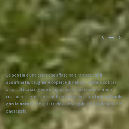



La
Scozia
è una terra che affascina e rapisce:
valli
sconfinate
, brughiere coperte di nebbia, castelli solitari
arroccati su scogliere e laghi misteriosi che sembrano
custodire segreti antichi. È un luogo dove la
storia si fonde
con la natura
, e ogni strada è un viaggio dentro l’anima del
paesaggio.